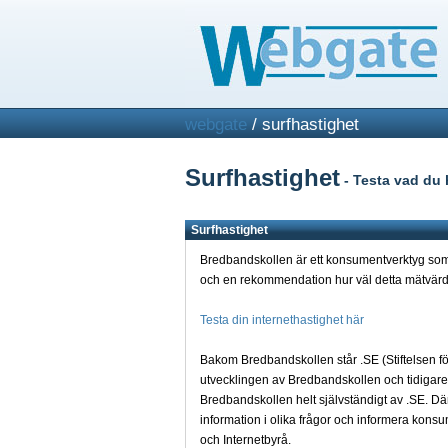
webgate
/ surfhastighet
Surfhastighet
- Testa vad du 
Surfhastighet
Bredbandskollen är ett konsumentverktyg som
och en rekommendation hur väl detta mätvärd
Testa din internethastighet här
Bakom Bredbandskollen står .SE (Stiftelsen för
utvecklingen av Bredbandskollen och tidigare
Bredbandskollen helt självständigt av .SE. Dä
information i olika frågor och informera ko
och Internetbyrå.