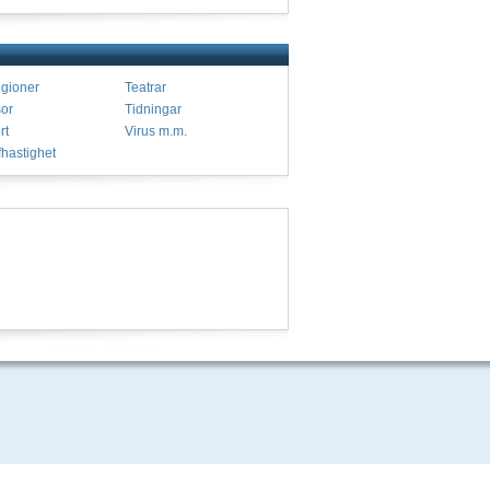
igioner
Teatrar
or
Tidningar
rt
Virus m.m.
fhastighet