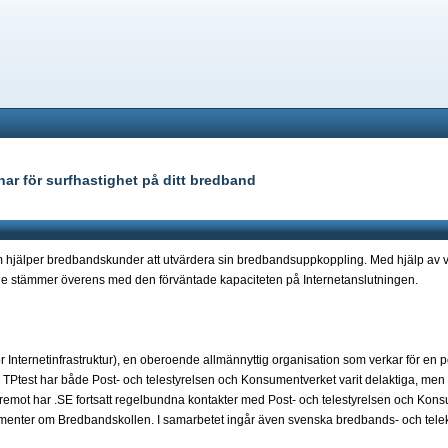
har för surfhastighet på ditt bredband
 hjälper bredbandskunder att utvärdera sin bredbandsuppkoppling. Med hjälp av v
e stämmer överens med den förväntade kapaciteten på Internetanslutningen.
 Internetinfrastruktur), en oberoende allmännyttig organisation som verkar för en po
 TPtest har både Post- och telestyrelsen och Konsumentverket varit delaktiga, men
remot har .SE fortsatt regelbundna kontakter med Post- och telestyrelsen och Kons
nsumenter om Bredbandskollen. I samarbetet ingår även svenska bredbands- och tel